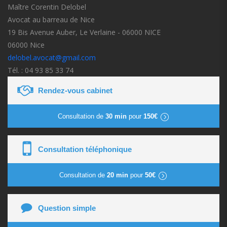
Maître Corentin Delobel
Avocat au barreau de Nice
19 Bis Avenue Auber, Le Verlaine - 06000 NICE
06000 Nice
delobel.avocat@gmail.com
Tél. : 04 93 85 33 74
Rendez-vous cabinet
Consultation de
30 min
pour
150€
Consultation téléphonique
Consultation de
20 min
pour
50€
Question simple