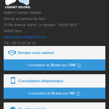
Maître Corentin Delobel
Avocat au barreau de Nice
19 Bis Avenue Auber, Le Verlaine - 06000 NICE
06000 Nice
delobel.avocat@gmail.com
Tél. : 04 93 85 33 74
Rendez-vous cabinet
Consultation de
30 min
pour
150€
Consultation téléphonique
Consultation de
20 min
pour
50€