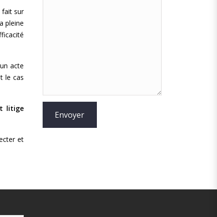
fait sur
a pleine
ficacité
 un acte
t le cas
t litige
ecter et