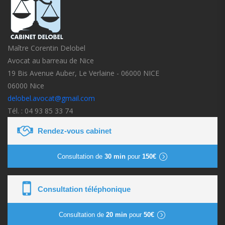
Maître Corentin Delobel
Avocat au barreau de Nice
19 Bis Avenue Auber, Le Verlaine - 06000 NICE
06000 Nice
delobel.avocat@gmail.com
Tél. : 04 93 85 33 74
Rendez-vous cabinet
Consultation de
30 min
pour
150€
Consultation téléphonique
Consultation de
20 min
pour
50€