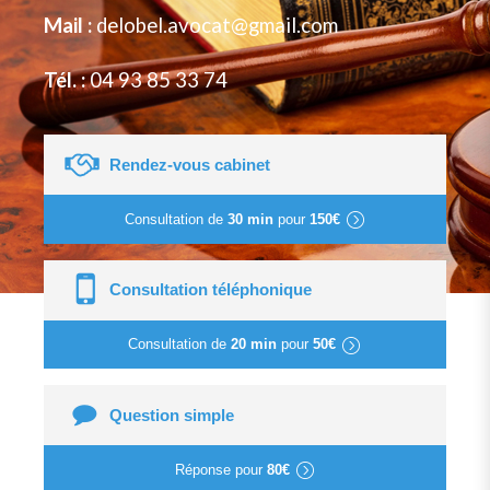
Mail :
delobel.avocat@gmail.com
Tél. :
04 93 85 33 74
Rendez-vous cabinet
Consultation de
30 min
pour
150€
Consultation téléphonique
Consultation de
20 min
pour
50€
Question simple
Réponse pour
80€