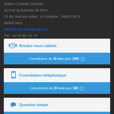
Maître Corentin Delobel
Avocat au barreau de Nice
19 Bis Avenue Auber, Le Verlaine - 06000 NICE
06000 Nice
delobel.avocat@gmail.com
Tél. : 04 93 85 33 74
Rendez-vous cabinet
Consultation de
30 min
pour
150€
Consultation téléphonique
Consultation de
20 min
pour
50€
Question simple