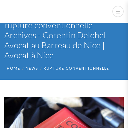
rupture conventionnelle
Archives - Corentin Delobel
Avocat au Barreau de Nice |
Avocat à Nice
HOME
NEWS
RUPTURE CONVENTIONNELLE