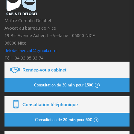
Maître Corentin Delobel
Avocat au barreau de Nice
19 Bis Avenue Auber, Le Verlaine - 06000 NICE
06000 Nice
delobel.avocat@gmail.com
Tél. : 04 93 85 33 74
Rendez-vous cabinet
Consultation de
30 min
pour
150€
Consultation téléphonique
Consultation de
20 min
pour
50€