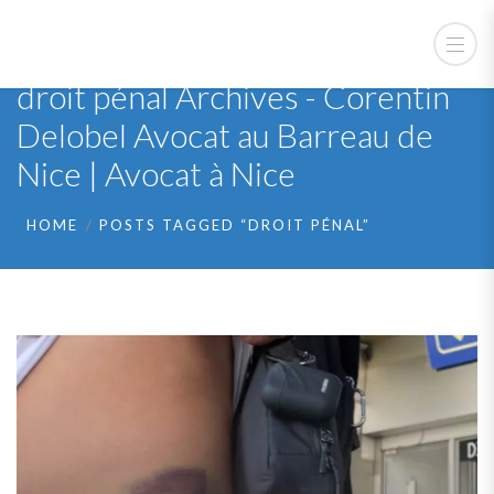
droit pénal Archives - Corentin
Delobel Avocat au Barreau de
Nice | Avocat à Nice
HOME
POSTS TAGGED “DROIT PÉNAL”