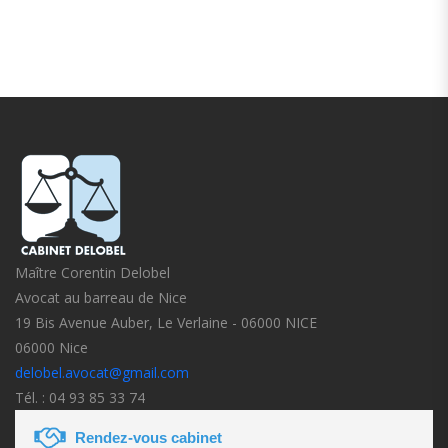
Maître Corentin Delobel
Avocat au barreau de Nice
19 Bis Avenue Auber, Le Verlaine - 06000 NICE
06000 Nice
delobel.avocat@gmail.com
Tél. : 04 93 85 33 74
Rendez-vous cabinet