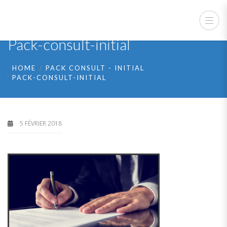
Pack-consult-initial
HOME
PACK CONSULT - INITIAL
PACK-CONSULT-INITIAL
5 FÉVRIER 2018