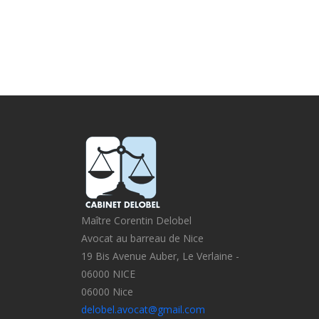
Maître Corentin Delobel
Avocat au barreau de Nice
19 Bis Avenue Auber, Le Verlaine -
06000 NICE
06000 Nice
delobel.avocat@gmail.com