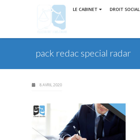
LE CABINET
DROIT SOCIAL
pack redac special radar
8 AVRIL 2020