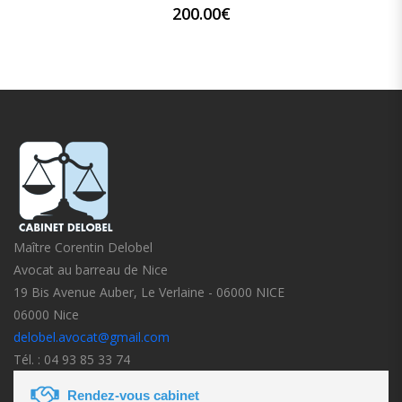
200.00
€
Maître Corentin Delobel
Avocat au barreau de Nice
19 Bis Avenue Auber, Le Verlaine - 06000 NICE
06000 Nice
delobel.avocat@gmail.com
Tél. : 04 93 85 33 74
Rendez-vous cabinet