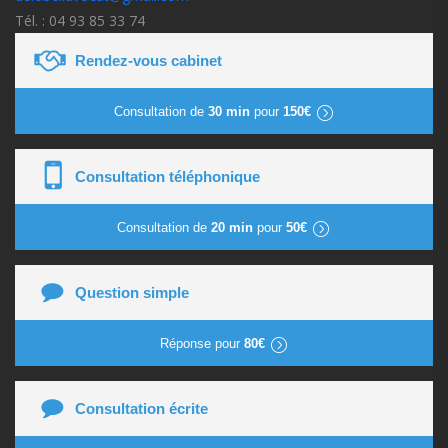
Tél. : 04 93 85 33 74
Rendez-vous cabinet
Consultation de
30 min
pour
150€
Consultation téléphonique
Consultation de
20 min
pour
50€
Question simple
Réponse pour
80€
Consultation écrite