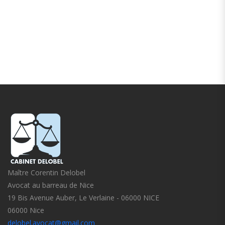
Maître Corentin Delobel
Avocat au barreau de Nice
19 Bis Avenue Auber, Le Verlaine - 06000 NICE
06000 Nice
delobel.avocat@gmail.com