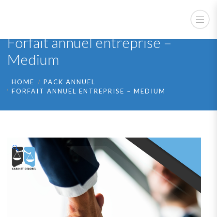
Forfait annuel entreprise –
Medium
HOME
PACK ANNUEL
FORFAIT ANNUEL ENTREPRISE – MEDIUM
🔍