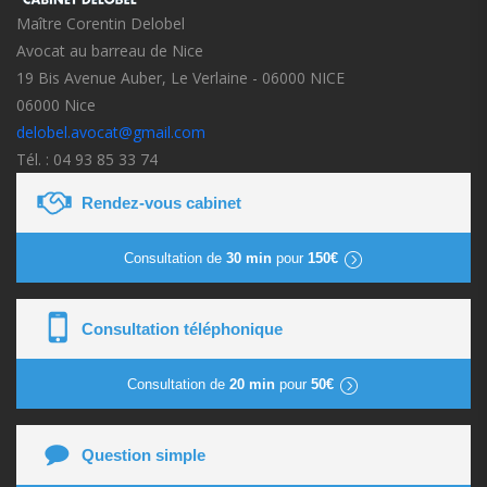
Maître Corentin Delobel
Avocat au barreau de Nice
19 Bis Avenue Auber, Le Verlaine - 06000 NICE
06000 Nice
delobel.avocat@gmail.com
Tél. : 04 93 85 33 74
Rendez-vous cabinet
Consultation de
30 min
pour
150€
Consultation téléphonique
Consultation de
20 min
pour
50€
Question simple