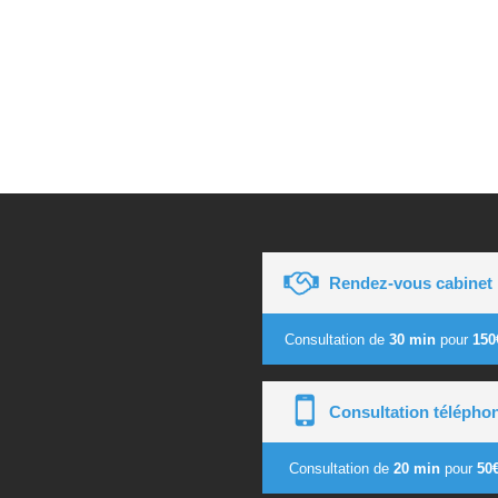
Rendez-vous cabinet
Consultation de
30 min
pour
150
Consultation télépho
Consultation de
20 min
pour
50