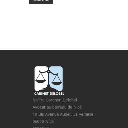
Maître Corentin Delobel
Avocat au barreau de Nice
19 Bis Avenue Auber, Le Verlaine -
06000 NICE