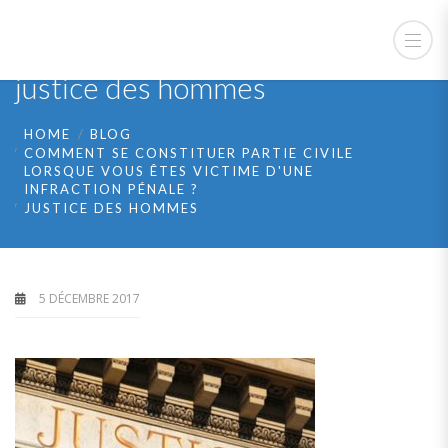
justice des hommes
HOME
BLOG
COMMENT SE CONSTITUER PARTIE CIVILE
LORSQUE VOUS ÊTES VICTIME D'UNE
INFRACTION PÉNALE ?
JUSTICE DES HOMMES
5 DÉCEMBRE 2017