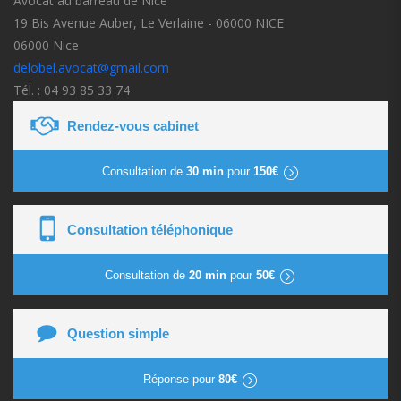
Avocat au barreau de Nice
19 Bis Avenue Auber, Le Verlaine - 06000 NICE
06000 Nice
delobel.avocat@gmail.com
Tél. : 04 93 85 33 74
Rendez-vous cabinet
Consultation de
30 min
pour
150€
Consultation téléphonique
Consultation de
20 min
pour
50€
Question simple
Réponse pour
80€