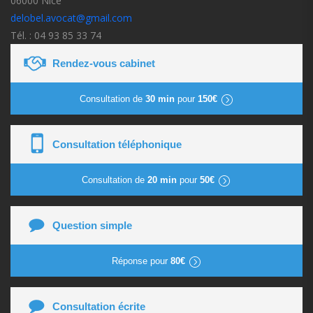
06000 Nice
delobel.avocat@gmail.com
Tél. : 04 93 85 33 74
Rendez-vous cabinet
Consultation de
30 min
pour
150€
Consultation téléphonique
Consultation de
20 min
pour
50€
Question simple
Réponse pour
80€
Consultation écrite