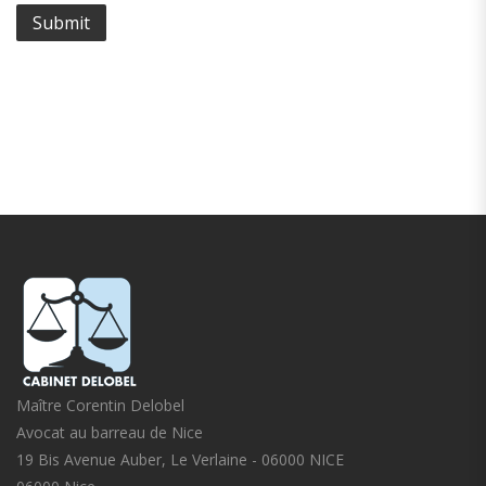
Maître Corentin Delobel
Avocat au barreau de Nice
19 Bis Avenue Auber, Le Verlaine - 06000 NICE