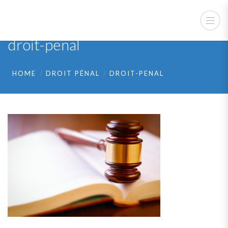
droit-penal
HOME
DROIT PÉNAL
DROIT-PENAL