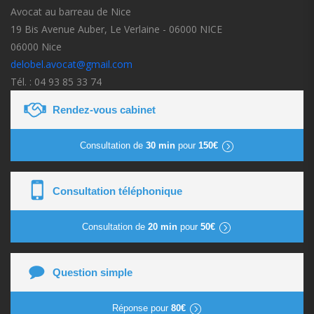
Avocat au barreau de Nice
19 Bis Avenue Auber, Le Verlaine - 06000 NICE
06000 Nice
delobel.avocat@gmail.com
Tél. : 04 93 85 33 74
Rendez-vous cabinet
Consultation de
30 min
pour
150€
Consultation téléphonique
Consultation de
20 min
pour
50€
Question simple
Réponse pour
80€