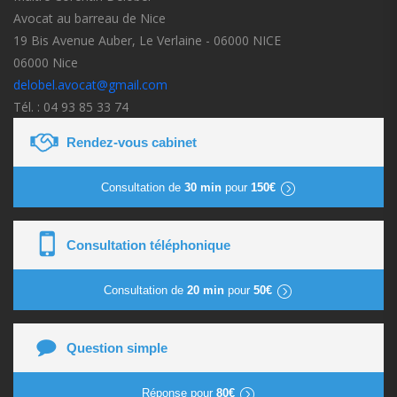
Avocat au barreau de Nice
19 Bis Avenue Auber, Le Verlaine - 06000 NICE
06000 Nice
delobel.avocat@gmail.com
Tél. : 04 93 85 33 74
Rendez-vous cabinet
Consultation de
30 min
pour
150€
Consultation téléphonique
Consultation de
20 min
pour
50€
Question simple
Réponse pour
80€