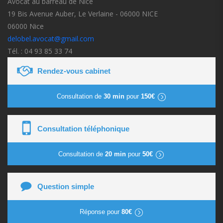
Avocat au barreau de Nice
19 Bis Avenue Auber, Le Verlaine - 06000 NICE
06000 Nice
delobel.avocat@gmail.com
Tél. : 04 93 85 33 74
Rendez-vous cabinet
Consultation de
30 min
pour
150€
Consultation téléphonique
Consultation de
20 min
pour
50€
Question simple
Réponse pour
80€