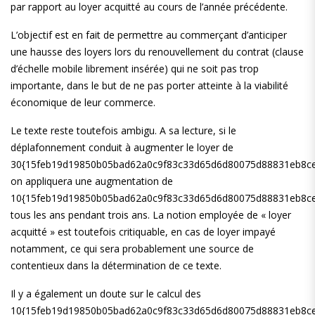
par rapport au loyer acquitté au cours de l’année précédente.
L’objectif est en fait de permettre au commerçant d’anticiper
une hausse des loyers lors du renouvellement du contrat (clause
d’échelle mobile librement insérée) qui ne soit pas trop
importante, dans le but de ne pas porter atteinte à la viabilité
économique de leur commerce.
Le texte reste toutefois ambigu. A sa lecture, si le
déplafonnement conduit à augmenter le loyer de
30{15feb19d19850b05bad62a0c9f83c33d65d6d80075d88831eb8ce
on appliquera une augmentation de
10{15feb19d19850b05bad62a0c9f83c33d65d6d80075d88831eb8ce
tous les ans pendant trois ans. La notion employée de « loyer
acquitté » est toutefois critiquable, en cas de loyer impayé
notamment, ce qui sera probablement une source de
contentieux dans la détermination de ce texte.
Il y a également un doute sur le calcul des
10{15feb19d19850b05bad62a0c9f83c33d65d6d80075d88831eb8ce