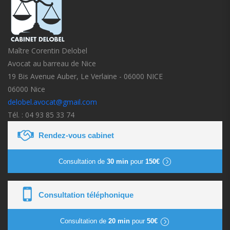
Maître Corentin Delobel
Avocat au barreau de Nice
19 Bis Avenue Auber, Le Verlaine - 06000 NICE
06000 Nice
delobel.avocat@gmail.com
Tél. : 04 93 85 33 74
Rendez-vous cabinet
Consultation de
30 min
pour
150€
Consultation téléphonique
Consultation de
20 min
pour
50€