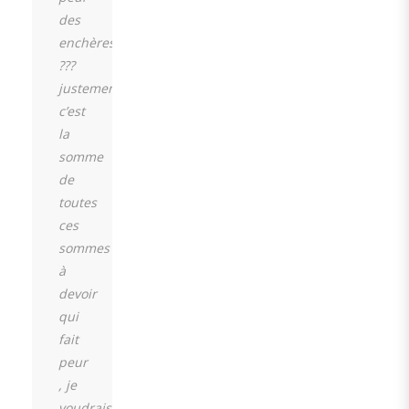
des
enchères”
???
justement
c’est
la
somme
de
toutes
ces
sommes
à
devoir
qui
fait
peur
, je
voudrais