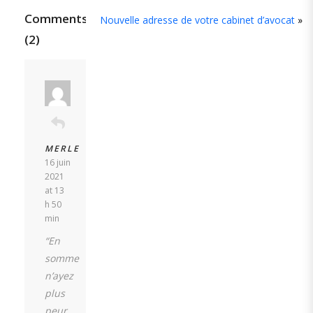
Comments
Nouvelle adresse de votre cabinet d’avocat
»
(2)
MERLE
16 juin
2021
at 13
h 50
min
“En
somme
n’ayez
plus
peur