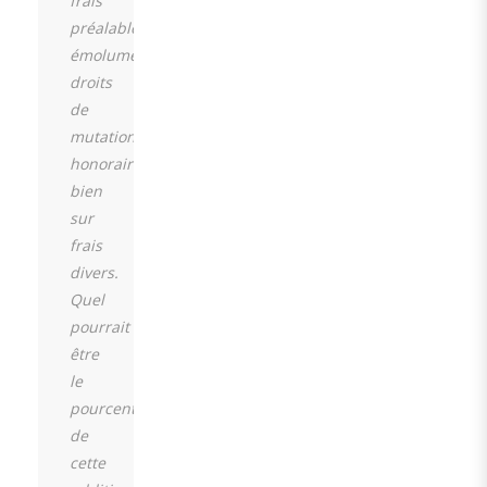
frais
préalables,
émoluments,
droits
de
mutation,
honoraires.et
bien
sur
frais
divers.
Quel
pourrait
être
le
pourcentage
de
cette