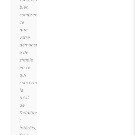
bien
comprendre
ce
que
votre
démonstration
a de
simple
en ce
qui
concerne
le
total
de
l’addition
:
intérêts,