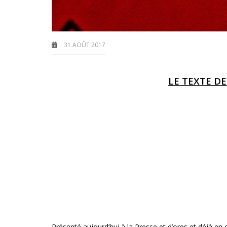
31 AOÛT 2017
LE TEXTE D
Présenté aujourd’hui à la Presse et d’ores et déjà e