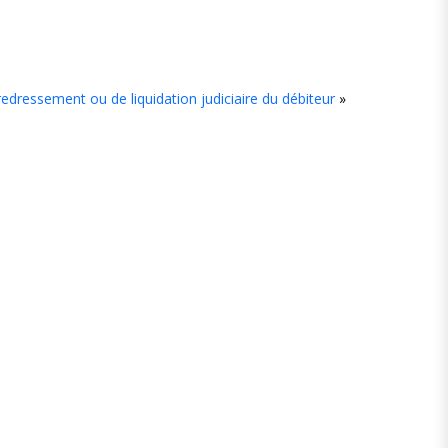
e
ment
edressement ou de liquidation judiciaire du débiteur
»
egistrer
n nom,
n e-mail
 mon site
s le
vigateur
ur mon
ochain
mmentaire.