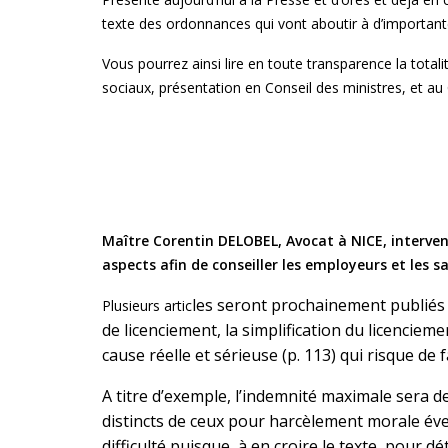
texte des ordonnances qui vont aboutir à d’importantes
Vous pourrez ainsi lire en toute transparence la tota
sociaux, présentation en Conseil des ministres, et au
Maître Corentin DELOBEL, Avocat à NICE, interven
aspects afin de conseiller les employeurs et les sa
les seront prochainement publiés 
Plusieurs artic
de licenciement, la simplification du licenci
cause réelle et sérieuse (p. 113) qui risque de 
A titre d’exemple, l’indemnité maximale sera 
distincts de ceux pour harcèlement morale éven
difficulté puisque, à en croire le texte, p
our dét