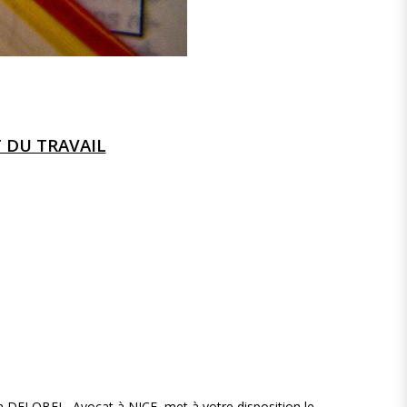
 DU TRAVAIL
in DELOBEL, Avocat à NICE, met à votre disposition le