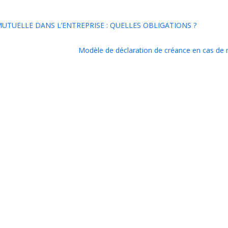
Leav
MUTUELLE DANS L’ENTREPRISE : QUELLES OBLIGATIONS ?
Com
Modèle de déclaration de créance en cas de r
Enr
mo
mo
et
dan
na
po
pr
co