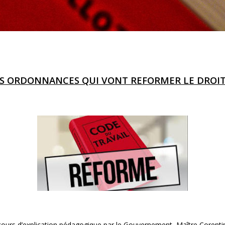
ES ORDONNANCES QUI VONT REFORMER LE DROIT
n cours d’explication pédagogique par le Gouvernement, Maître Corent