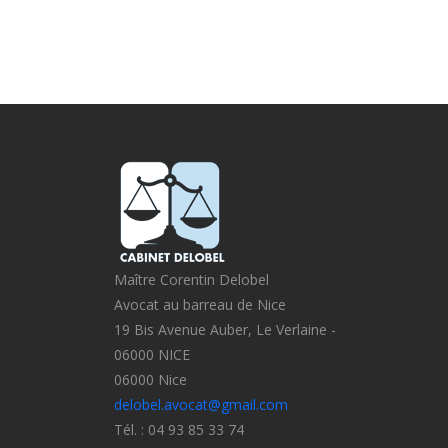
Maître Corentin Delobel
Avocat au barreau de Nice
19 Bis Avenue Auber, Le Verlaine -
06000 NICE
06000 Nice
delobel.avocat@gmail.com
Tél. : 04 93 85 33 74