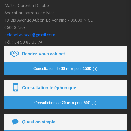
Maître Corentin Delobel
Avocat au barreau de Nice
19 Bis Avenue Auber, Le Verlaine - 06000 NICE
06000 Nice
delobel.avocat@gmail.com
Tél. : 04 93 85 33 74
Rendez-vous cabinet
Consultation de
30 min
pour
150€
Consultation téléphonique
Consultation de
20 min
pour
50€
Question simple