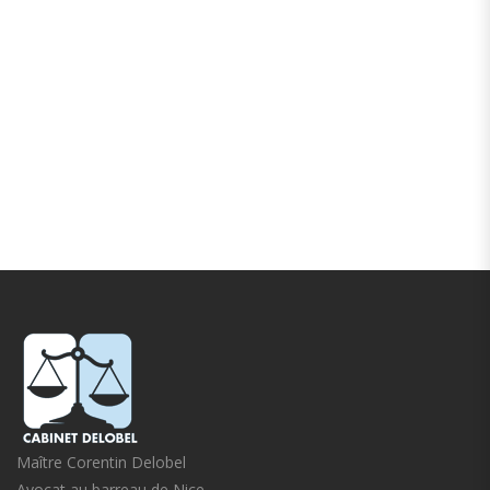
Maître Corentin Delobel
Avocat au barreau de Nice