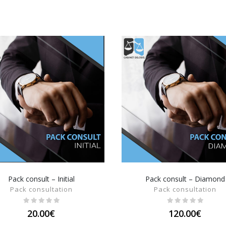
Pack consult – Initial
Pack consult – Diamond
SHOW DETAILS
SHOW DETAILS
Pack consultation
Pack consultation
20.00
€
120.00
€