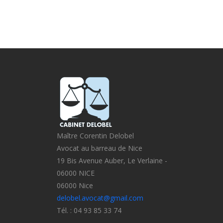
Maître Corentin Delobel
Avocat au barreau de Nice
19 Bis Avenue Auber, Le Verlaine -
06000 NICE
06000 Nice
delobel.avocat@gmail.com
Tél. : 04 93 85 33 74