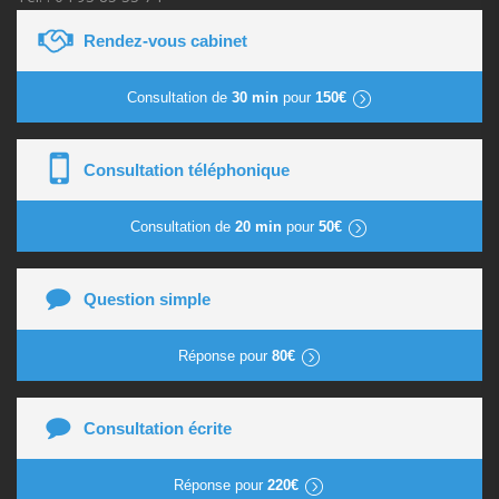
Rendez-vous cabinet
Consultation de
30 min
pour
150€
Consultation téléphonique
Consultation de
20 min
pour
50€
Question simple
Réponse pour
80€
Consultation écrite
Réponse pour
220€