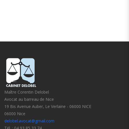
Maître Corentin Delobel
Avocat au barreau de Nice
19 Bis Avenue Auber, Le Verlaine - 06000 NICE
06000 Nice
delobel.avocat@gmail.com
Tél. : 04 93 85 33 74