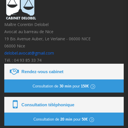
Maître Corentin Delobel
Avocat au barreau de Nice
19 Bis Avenue Auber, Le Verlaine - 06000 NICE
06000 Nice
delobel.avocat@gmail.com
Tél. : 04 93 85 33 74
Rendez-vous cabinet
Consultation de
30 min
pour
150€
Consultation téléphonique
Consultation de
20 min
pour
50€