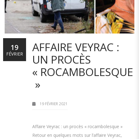
AFFAIRE VEYRAC :
19
FÉVRIER
UN PROCÈS
« ROCAMBOLESQUE
»
19 FÉVRIER 2021
Affaire Veyrac : un procès « rocambolesque »
Retour en quelques mots sur l’affaire Veyrac,