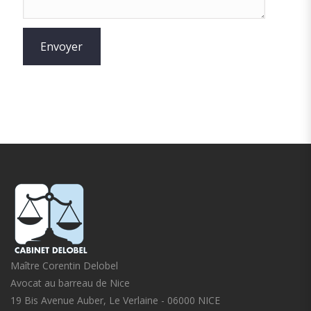
Maître Corentin Delobel
Avocat au barreau de Nice
19 Bis Avenue Auber, Le Verlaine - 06000 NICE