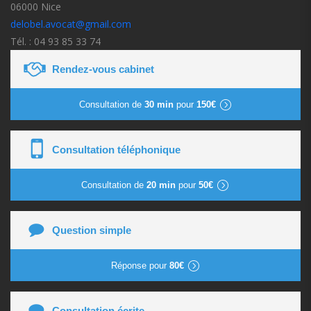
06000 Nice
delobel.avocat@gmail.com
Tél. : 04 93 85 33 74
Rendez-vous cabinet
Consultation de
30 min
pour
150€
Consultation téléphonique
Consultation de
20 min
pour
50€
Question simple
Réponse pour
80€
Consultation écrite