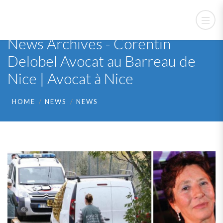
News Archives - Corentin
Delobel Avocat au Barreau de
Nice | Avocat à Nice
HOME
NEWS
NEWS