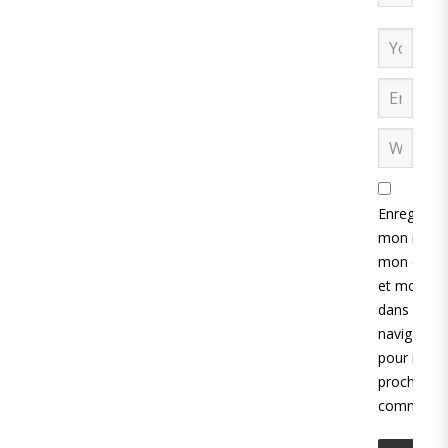
Enregistrer
mon nom,
mon e-mai
et mon sit
dans le
navigateur
pour mon
prochain
commentai