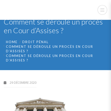
Comment se déroule un procès
en Cour d’Assises ?
HOME
DROIT PÉNAL
COMMENT SE DÉROULE UN PROCÈS EN COUR
D’ASSISES ?
COMMENT SE DÉROULE UN PROCÈS EN COUR
D’ASSISES ?
29 DÉCEMBRE 2020