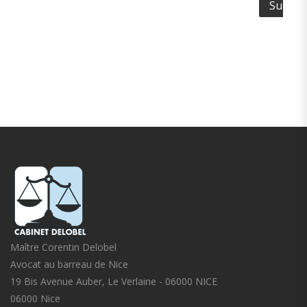
Maître Corentin Delobel
Avocat au barreau de Nice
19 Bis Avenue Auber, Le Verlaine - 06000 NICE
06000 Nice