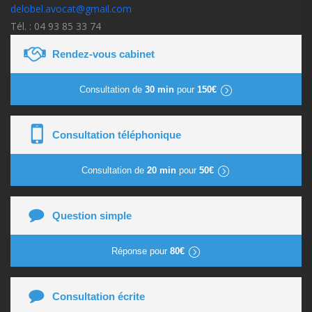
delobel.avocat@gmail.com
Tél. : 04 93 85 33 74
Rendez-vous cabinet
Consultation de
30 min
pour
150€
Consultation téléphonique
Consultation de
20 min
pour
50€
Question simple
Réponse pour
80€
Consultation écrite