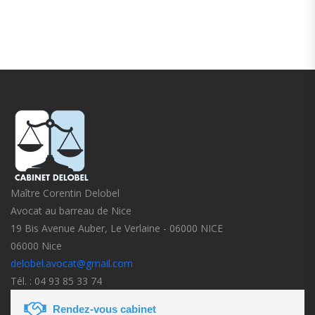
Maître Corentin Delobel
Avocat au barreau de Nice
19 Bis Avenue Auber, Le Verlaine - 06000 NICE
06000 Nice
delobel.avocat@gmail.com
Tél. : 04 93 85 33 74
Rendez-vous cabinet