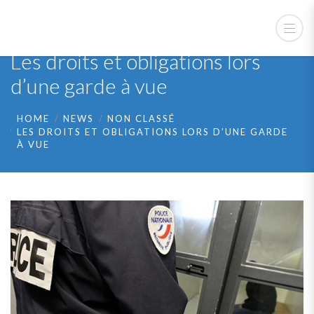
Les droits et obligations lors
d’une garde à vue
HOME
NEWS
NON CLASSÉ
LES DROITS ET OBLIGATIONS LORS D’UNE GARDE
À VUE