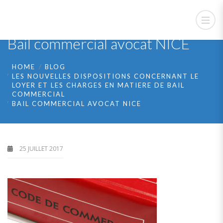
Bail commercial avocat NICE
HOME
BLOG
LES NOUVELLES DISPOSITIONS CONCERNANT LE
LOYER ET LES CHARGES EN MATIERE DE BAIL
COMMERCIAL
BAIL COMMERCIAL AVOCAT NICE
25 JUILLET 2017