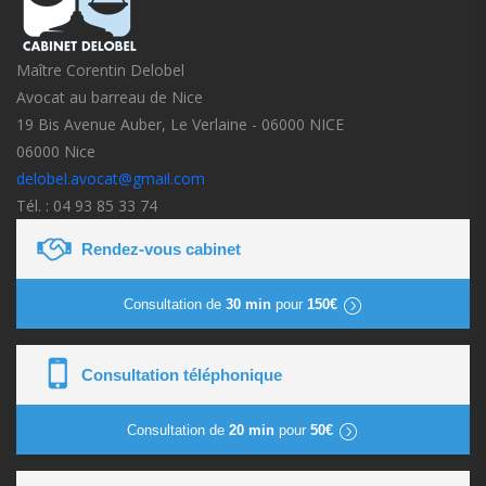
Maître Corentin Delobel
Avocat au barreau de Nice
19 Bis Avenue Auber, Le Verlaine - 06000 NICE
06000 Nice
delobel.avocat@gmail.com
Tél. : 04 93 85 33 74
Rendez-vous cabinet
Consultation de
30 min
pour
150€
Consultation téléphonique
Consultation de
20 min
pour
50€