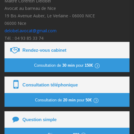
Maître Corentin Delobel
Avocat au barreau de Nice
19 Bis Avenue Auber, Le Verlaine - 06000 NICE
06000 Nice
delobel.avocat@gmail.com
Tél. : 04 93 85 33 74
Rendez-vous cabinet
Consultation de
30 min
pour
150€
Consultation téléphonique
Consultation de
20 min
pour
50€
Question simple