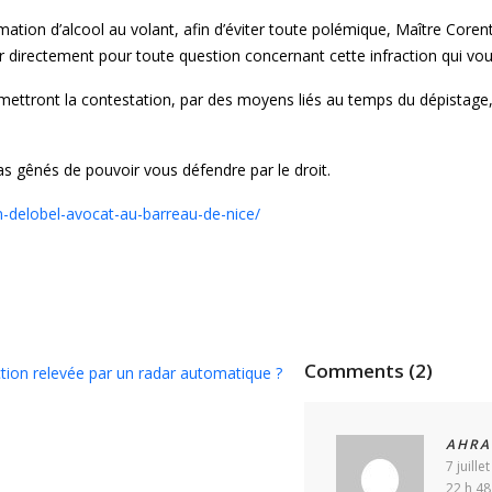
ommation d’alcool au volant, afin d’éviter toute polémique, Maître Cor
er directement pour toute question concernant cette infraction qui vou
rmettront la contestation, par des moyens liés au temps du dépistage,
as gênés de pouvoir vous défendre par le droit.
in-delobel-avocat-au-barreau-de-nice/
Comments (2)
tion relevée par un radar automatique ?
AHRA
7 juille
22 h 48