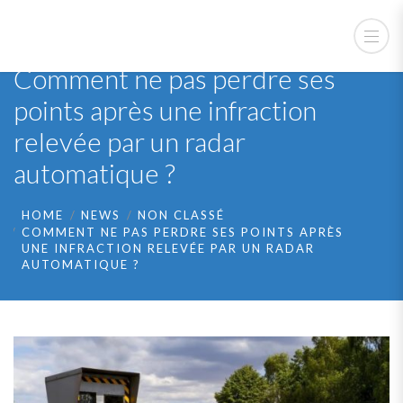
Comment ne pas perdre ses
points après une infraction
relevée par un radar
automatique ?
HOME
NEWS
NON CLASSÉ
COMMENT NE PAS PERDRE SES POINTS APRÈS
UNE INFRACTION RELEVÉE PAR UN RADAR
AUTOMATIQUE ?