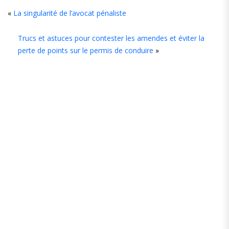
Comments
«
La singularité de l’avocat pénaliste
(2)
Trucs et astuces pour contester les amendes et éviter la
perte de points sur le permis de conduire
»
FERY
28
octobre
2021
at
14
h
25
min
Merci
pour
ses
informations