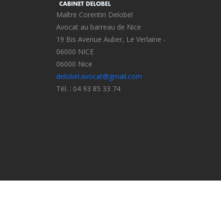
Maître Corentin Delobel
Avocat au barreau de Nice
19 Bis Avenue Auber, Le Verlaine -
06000 NICE
06000 Nice
delobel.avocat@gmail.com
Tél. : 04 93 85 33 74