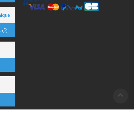
nique
€