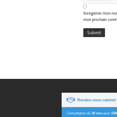
Enregistrer mon nom
mon prochain comm
Rendez-vous cabinet
Consultation de
30 min
pour
150