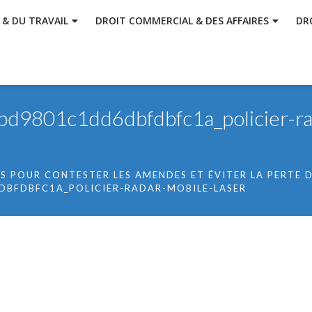
 & DU TRAVAIL
DROIT COMMERCIAL & DES AFFAIRES
DR
9801c1dd6dbfdbfc1a_policier-ra
S POUR CONTESTER LES AMENDES ET ÉVITER LA PERTE D
BFDBFC1A_POLICIER-RADAR-MOBILE-LASER