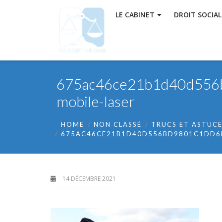
LE CABINET
DROIT SOCIAL
675ac46ce21b1d40d556bd
mobile-laser
HOME
NON CLASSÉ
TRUCS ET ASTUCE
675AC46CE21B1D40D556BD9801C1DD6D
14 DÉCEMBRE 2021