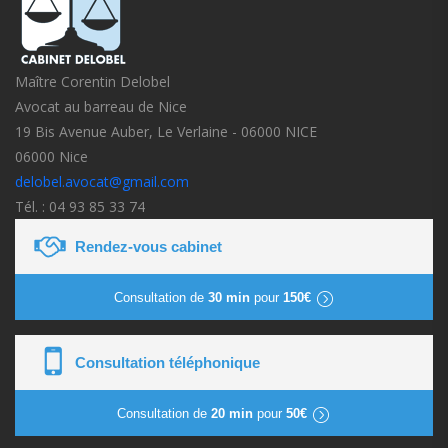
Maître Corentin Delobel
Avocat au barreau de Nice
19 Bis Avenue Auber, Le Verlaine - 06000 NICE
06000 Nice
delobel.avocat@gmail.com
Tél. : 04 93 85 33 74
Rendez-vous cabinet
Consultation de
30 min
pour
150€
Consultation téléphonique
Consultation de
20 min
pour
50€