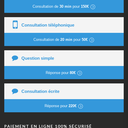
Consultation de
30 min
pour
150€
Consultation téléphonique
Consultation de
20 min
pour
50€
Question simple
Réponse pour
80€
Consultation écrite
Réponse pour
220€
PAIEMENT EN LIGNE 100% SÉCURISÉ