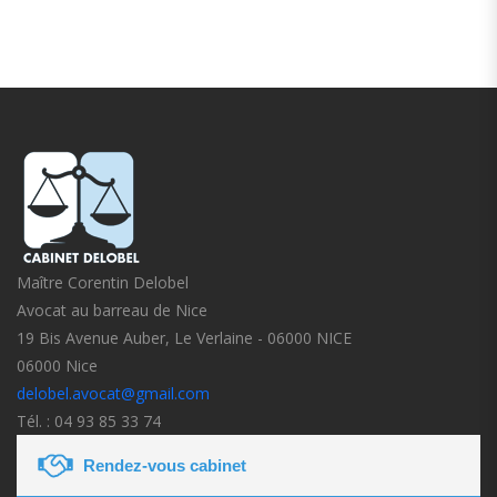
Maître Corentin Delobel
Avocat au barreau de Nice
19 Bis Avenue Auber, Le Verlaine - 06000 NICE
06000 Nice
delobel.avocat@gmail.com
Tél. : 04 93 85 33 74
Rendez-vous cabinet