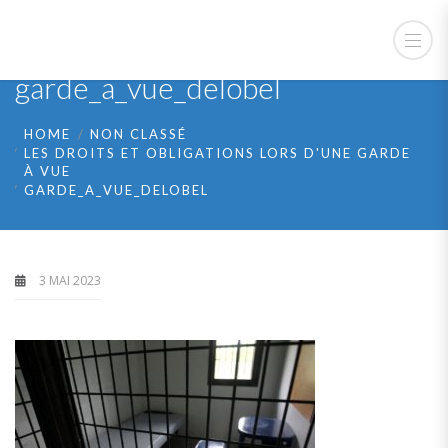
garde_a_vue_delobel
HOME
NON CLASSÉ
LES DROITS ET OBLIGATIONS LORS D'UNE GARDE
À VUE
GARDE_A_VUE_DELOBEL
3 MAI 2023